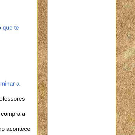
o que te
ominar a
ofessores
m compra a
mo acontece