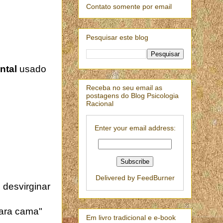
Contato somente por email
Pesquisar este blog
ntal
usado
Receba no seu email as
postagens do Blog Psicologia
Racional
Enter your email address:
Delivered by
FeedBurner
 desvirginar
para cama"
Em livro tradicional e e-book