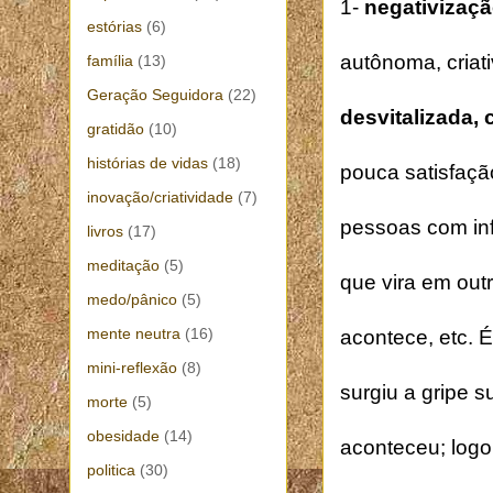
1-
negativizaçã
estórias
(6)
autônoma, criat
família
(13)
Geração Seguidora
(22)
desvitalizada,
gratidão
(10)
histórias de vidas
(18)
pouca satisfaçã
inovação/criatividade
(7)
pessoas com inf
livros
(17)
meditação
(5)
que vira em out
medo/pânico
(5)
mente neutra
(16)
acontece, etc. 
mini-reflexão
(8)
surgiu a gripe 
morte
(5)
obesidade
(14)
aconteceu; logo 
politica
(30)