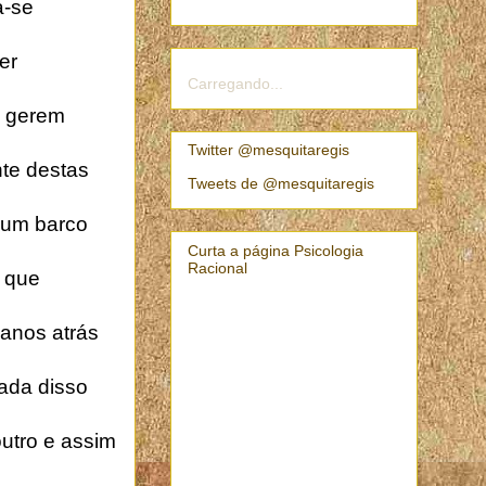
a-se
er
Carregando...
e gerem
Twitter @mesquitaregis
nte destas
Tweets de @mesquitaregis
: um barco
Curta a página Psicologia
Racional
e que
 anos atrás
Nada disso
outro e assim