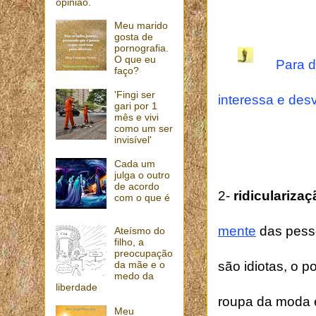
opinião.
Meu marido
gosta de
pornografia.
O que eu
Para d
faço?
'Fingi ser
interessa e desv
gari por 1
mês e vivi
como um ser
invisível'
Cada um
julga o outro
de acordo
2-
ridicularizaç
com o que é
mente
das pesso
Ateísmo do
filho, a
preocupação
da mãe e o
são idiotas, o 
medo da
liberdade
roupa da moda 
Meu