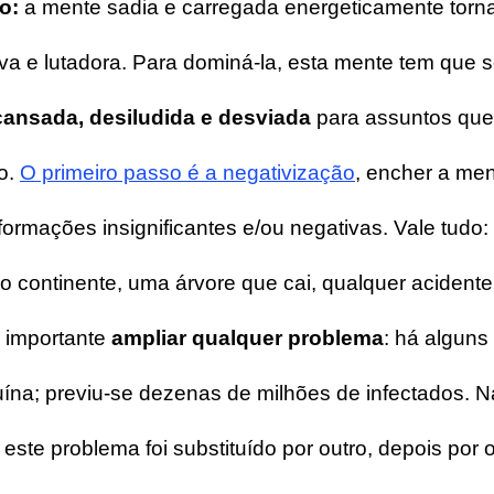
o:
a mente sadia e carregada energeticamente torn
iva e lutadora. Para dominá-la, esta mente tem que s
 cansada, desiludida e desviada
para assuntos qu
o.
O primeiro passo é a negativização
, encher a me
ormações insignificantes e/ou negativas. Vale tudo
ro continente, uma árvore que cai, qualquer acident
É importante
ampliar qualquer problema
: há alguns
suína; previu-se dezenas de milhões de infectados. 
este problema foi substituído por outro, depois por 