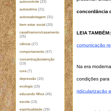
autocontrole
(22)
autoestima
(21)
concordância 
autossabotagem
(31)
bem estar social
(20)
LEIA TAMBÉM
casal/namoro/casamento
(25)
ciência
(27)
comunicação rea
comportamento
(47)
concentração/atenção
(13)
Na era moderna, 
cura
(7)
condições para
depressão
(15)
ecologia
(15)
ridicularização 
educando filhos
(45)
escola
(13)
espiritualidade
(29)