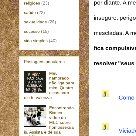
por diante. A m
religiões
(23)
saúde
(22)
inseguro, perig
sexualidade
(26)
sucesso
(15)
mescladas. A me
vida simples
(40)
fica compulsiv
Postagens populares
resolver "seus
Meu
namorado
não liga para
mim. Quatro
dicas para
Como a
ele te valorizar.
Encontrando
Bianca -
vídeo do
MEC sobre
homossexua
Viciad
is. Assista e dê sua