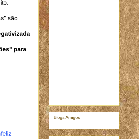
to,
as" são
gativizada
ões" para
Blogs Amigos
feliz