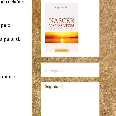
o clitóris.
 pelo
 para si.
Carregando...
o ruim e
Seguidores