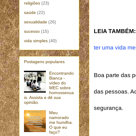
religiões
(23)
saúde
(22)
sexualidade
(26)
LEIA TAMBÉM:
sucesso
(15)
vida simples
(40)
ter uma vida me
Postagens populares
Encontrando
Boa parte das 
Bianca -
vídeo do
MEC sobre
das pessoas. A
homossexua
is. Assista e dê sua
opinião.
segurança.
Meu
namorado
me humilha.
O que eu
faço?