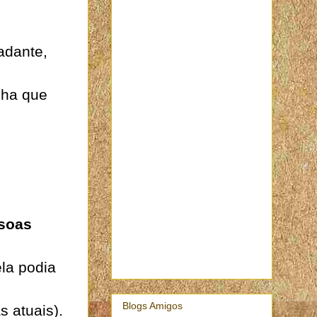
adante,
nha que
ssoas
ela podia
Blogs Amigos
s atuais).