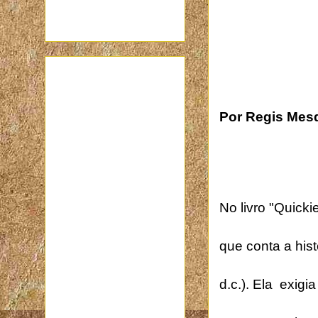
Por Regis Mes
No livro "Quicki
que conta a his
d.c.). Ela
exigi