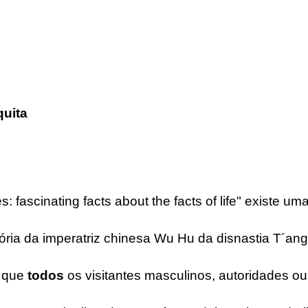
quita
es: fascinating facts about the facts of life" existe 
tória da imperatriz chinesa Wu Hu da disnastia T´an
a que
todos
os visitantes masculinos, autoridades ou