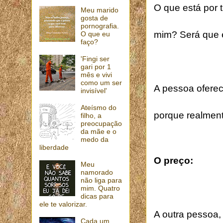
O que está por 
Meu marido
gosta de
pornografia.
mim? Será que e
O que eu
faço?
'Fingi ser
gari por 1
mês e vivi
como um ser
A pessoa oferec
invisível'
Ateísmo do
porque realment
filho, a
preocupação
da mãe e o
medo da
liberdade
O preço:
Meu
namorado
não liga para
mim. Quatro
dicas para
ele te valorizar.
A outra pessoa,
Cada um