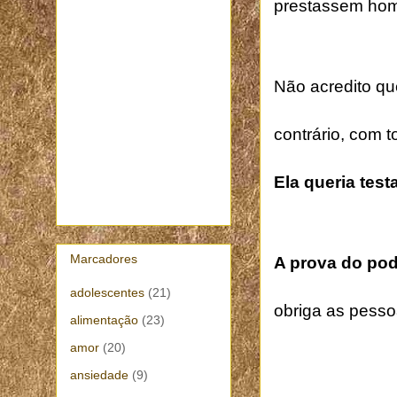
prestassem home
Não acredito que
contrário, com 
Ela queria test
Marcadores
A prova do pod
adolescentes
(21)
obriga as pess
alimentação
(23)
amor
(20)
ansiedade
(9)