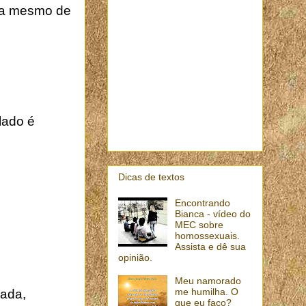
sta mesmo de
lado é
Dicas de textos
Encontrando
Bianca - vídeo do
MEC sobre
homossexuais.
Assista e dê sua
opinião.
Meu namorado
me humilha. O
zada,
que eu faço?