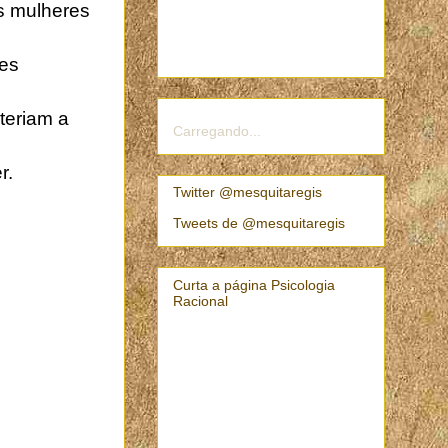
as mulheres
tes
teriam a
Carregando...
r.
Twitter @mesquitaregis
Tweets de @mesquitaregis
Curta a página Psicologia
Racional