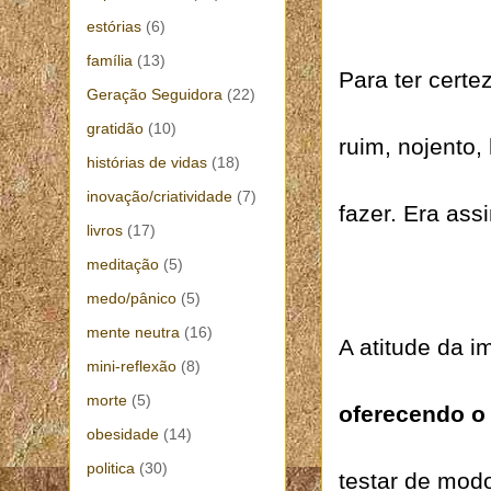
estórias
(6)
família
(13)
Para ter certe
Geração Seguidora
(22)
gratidão
(10)
ruim, nojento
histórias de vidas
(18)
inovação/criatividade
(7)
fazer. Era ass
livros
(17)
meditação
(5)
medo/pânico
(5)
mente neutra
(16)
A atitude da 
mini-reflexão
(8)
morte
(5)
oferecendo o
obesidade
(14)
politica
(30)
testar de modo