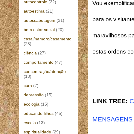
autocontrole
(22)
Vou exemplifica
autoestima
(21)
para os visitan
autossabotagem
(31)
bem estar social
(20)
maravilhosos pa
casal/namoro/casamento
(25)
estas ordens co
ciência
(27)
comportamento
(47)
concentração/atenção
(13)
cura
(7)
depressão
(15)
LINK TREE:
C
ecologia
(15)
educando filhos
(45)
MENSAGENS 
escola
(13)
espiritualidade
(29)