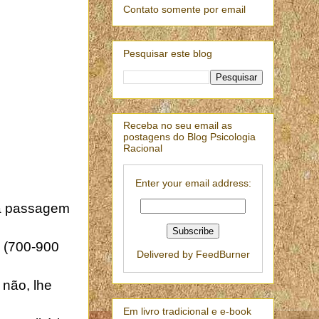
Contato somente por email
Pesquisar este blog
Receba no seu email as
postagens do Blog Psicologia
Racional
Enter your email address:
uma passagem
g (700-900
Delivered by
FeedBurner
 não, lhe
Em livro tradicional e e-book