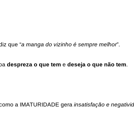
diz que “
a manga do vizinho é sempre melhor
”.
soa
despreza o que tem
e
deseja o que não tem
.
a como a IMATURIDADE gera
insatisfação e negativ