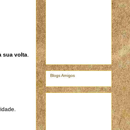
à sua volta
.
Blogs Amigos
ridade.