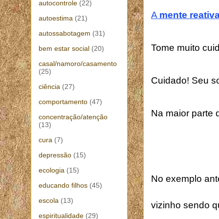
autocontrole
(22)
A
mente reativ
autoestima
(21)
autossabotagem
(31)
Tome muito cuid
bem estar social
(20)
casal/namoro/casamento
(25)
Cuidado! Seu 
ciência
(27)
comportamento
(47)
Na maior parte 
concentração/atenção
(13)
cura
(7)
depressão
(15)
ecologia
(15)
No exemplo ante
educando filhos
(45)
escola
(13)
vizinho sendo q
espiritualidade
(29)