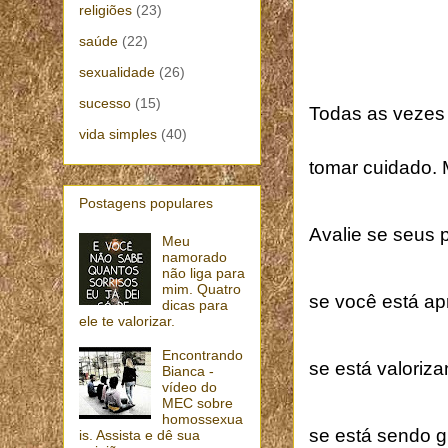
religiões
(23)
saúde
(22)
sexualidade
(26)
sucesso
(15)
Todas as vezes 
vida simples
(40)
tomar cuidado. 
Postagens populares
Avalie se seus 
Meu
namorado
não liga para
mim. Quatro
se você está ap
dicas para
ele te valorizar.
Encontrando
se está valoriz
Bianca -
vídeo do
MEC sobre
homossexua
se está sendo g
is. Assista e dê sua