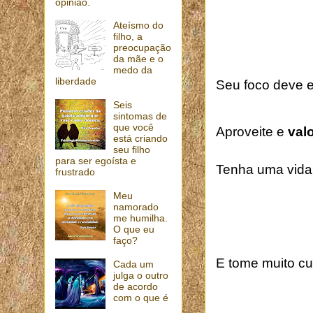
opinião.
Ateísmo do
filho, a
preocupação
da mãe e o
medo da
liberdade
Seu foco deve
Seis
sintomas de
que você
Aproveite e
val
está criando
seu filho
para ser egoísta e
Tenha uma vida ú
frustrado
Meu
namorado
me humilha.
O que eu
faço?
E tome muito cu
Cada um
julga o outro
de acordo
com o que é