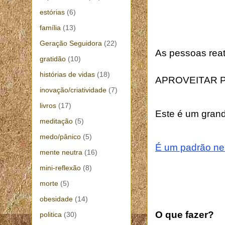
estórias
(6)
família
(13)
Geração Seguidora
(22)
As pessoas rea
gratidão
(10)
histórias de vidas
(18)
APROVEITAR 
inovação/criatividade
(7)
livros
(17)
Este é um grand
meditação
(5)
medo/pânico
(5)
É um padrão neu
mente neutra
(16)
mini-reflexão
(8)
morte
(5)
obesidade
(14)
O que fazer?
politica
(30)