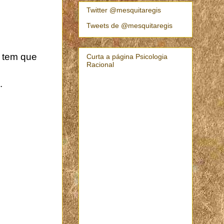
Twitter @mesquitaregis
Tweets de @mesquitaregis
ê tem que
Curta a página Psicologia
Racional
.